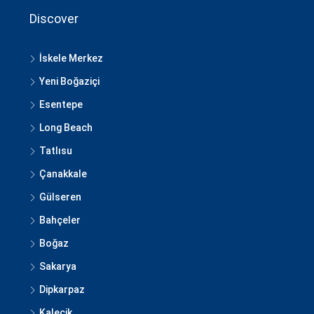
Discover
İskele Merkez
Yeni Boğaziçi
Esentepe
Long Beach
Tatlısu
Çanakkale
Gülseren
Bahçeler
Boğaz
Sakarya
Dipkarpaz
Kalecik