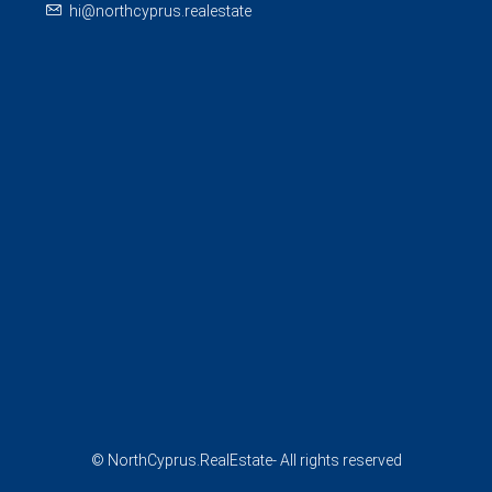
hi@northcyprus.realestate
© NorthCyprus.RealEstate- All rights reserved