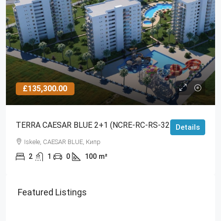
£135,300.00
TERRA CAESAR BLUE 2+1 (NCRE-RC-RS-3242)
Details
Iskele, CAESAR BLUE, Кипр
2
1
0
100
m²
Featured Listings