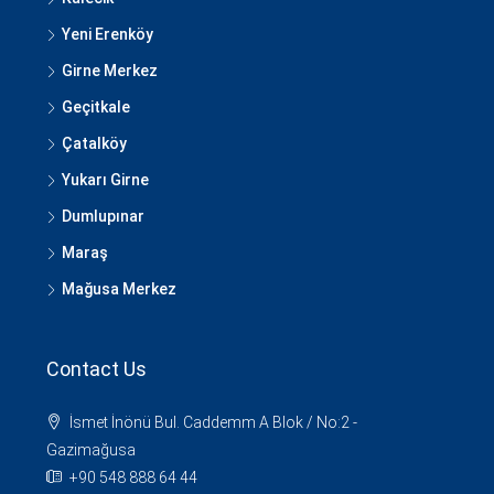
Yeni Erenköy
Girne Merkez
Geçitkale
Çatalköy
Yukarı Girne
Dumlupınar
Maraş
Mağusa Merkez
Contact Us
İsmet İnönü Bul. Caddemm A Blok / No:2 -
Gazimağusa
+90 548 888 64 44