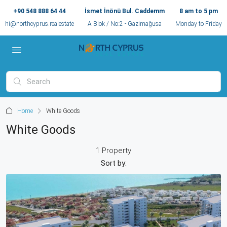
+90 548 888 64 44
İsmet İnönü Bul. Caddemm
8 am to 5 pm
hi@northcyprus.realestate
A Blok / No:2 - Gazimağusa
Monday to Friday
Home
White Goods
White Goods
1 Property
Sort by: