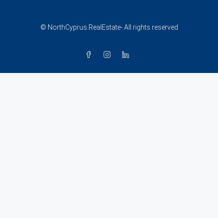
© NorthCyprus.RealEstate- All rights reserved