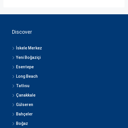
Discover
İskele Merkez
Yeni Boğaziçi
Esentepe
Long Beach
Tatlısu
Çanakkale
Gülseren
Bahçeler
Boğaz