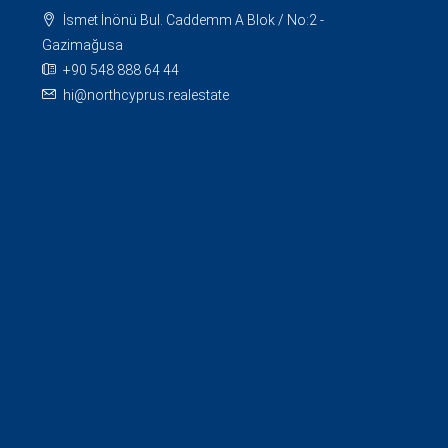
İsmet İnönü Bul. Caddemm A Blok / No:2 -
Gazimağusa
+90 548 888 64 44
hi@northcyprus.realestate