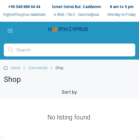
+90 548 888 64 44
İsmet İnönü Bul. Caddemm
8 am to 5 pm
hi@northcyprus.realestate
A Blok / No:2 - Gazimağusa
Monday to Friday
Home
Commercial
Shop
Shop
Sort by:
No listing found.