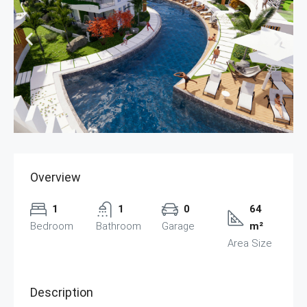
Overview
1
1
0
64
Bedroom
Bathroom
Garage
m²
Area Size
Description