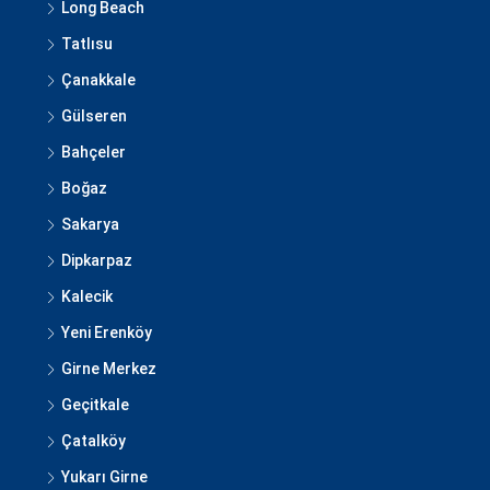
Long Beach
Tatlısu
Çanakkale
Gülseren
Bahçeler
Boğaz
Sakarya
Dipkarpaz
Kalecik
Yeni Erenköy
Girne Merkez
Geçitkale
Çatalköy
Yukarı Girne