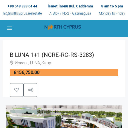
+90 548 888 64 44
İsmet İnönü Bul. Caddemm
8 am to 5 pm
hi@northcyprus.realestate
A Blok / No:2 - Gazimağusa
Monday to Friday
В LUNA 1+1 (NCRE-RC-RS-3283)
Искеле, LUNA, Кипр
£156,750.00