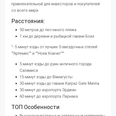
привлекательной для инвесторов и покупателей
со всего мира.
Расстояния:
50 метров до песчаного пляжа
1 км до деревни и рыбацкой гавани Боаз
"- 5 минут езды от лучших 5-звездочных отелей
""Артемис"" и ""Ноев Ковчег"""
5 минут езды до руин античного города
Саламиса
15 минут езды до Фамагусты
30 минут езды до гавани Karpaz Gate Marina
30 минут до аэропорта Эрджан
60 минут до аэропорта Ларнака
ТОП Особенности
Высококачественные отделочные материалы