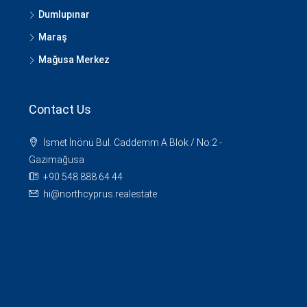
Dumlupınar
Maraş
Mağusa Merkez
Contact Us
İsmet İnönü Bul. Caddemm A Blok / No:2 -
Gazimağusa
+90 548 888 64 44
hi@northcyprus.realestate