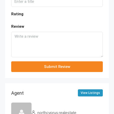
Rating
Review
Submit Review
Agent
View Listings
northcyprus.realestate