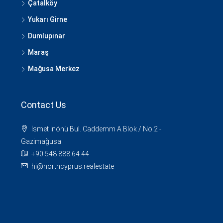
Çatalköy
Yukarı Girne
Dumlupınar
Maraş
Mağusa Merkez
Contact Us
İsmet İnönü Bul. Caddemm A Blok / No:2 -
Gazimağusa
+90 548 888 64 44
hi@northcyprus.realestate