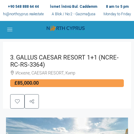
+90 548 888 64 44
İsmet İnönü Bul. Caddemm
8 am to 5 pm
hi@northcyprus.realestate
A Blok / No:2 - Gazimağusa
Monday to Friday
3. GALLUS CAESAR RESORT 1+1 (NCRE-
RC-RS-3364)
Искеле, CAESAR RESORT, Кипр
£85,000.00