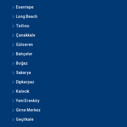
Esentepe
Long Beach
Tatlısu
Çanakkale
Gülseren
Bahçeler
Boğaz
Sakarya
Dipkarpaz
Kalecik
Yeni Erenköy
Girne Merkez
Geçitkale