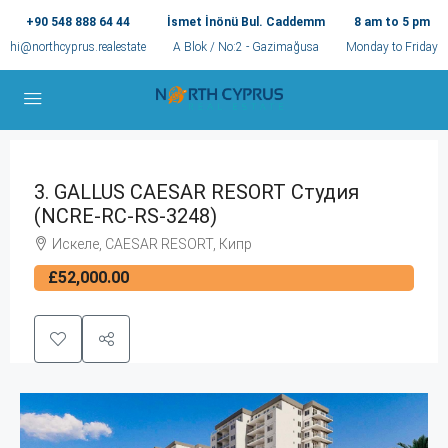
+90 548 888 64 44
İsmet İnönü Bul. Caddemm
8 am to 5 pm
hi@northcyprus.realestate
A Blok / No:2 - Gazimağusa
Monday to Friday
3. GALLUS CAESAR RESORT Студия
(NCRE-RC-RS-3248)
Искеле, CAESAR RESORT, Кипр
£52,000.00