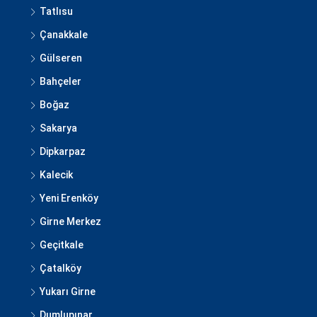
Tatlısu
Çanakkale
Gülseren
Bahçeler
Boğaz
Sakarya
Dipkarpaz
Kalecik
Yeni Erenköy
Girne Merkez
Geçitkale
Çatalköy
Yukarı Girne
Dumlupınar