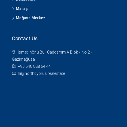
Maraş
Mağusa Merkez
Contact Us
İsmet İnönü Bul. Caddemm A Blok / No:2 -
Gazimağusa
+90 548 888 64 44
hi@northcyprus.realestate