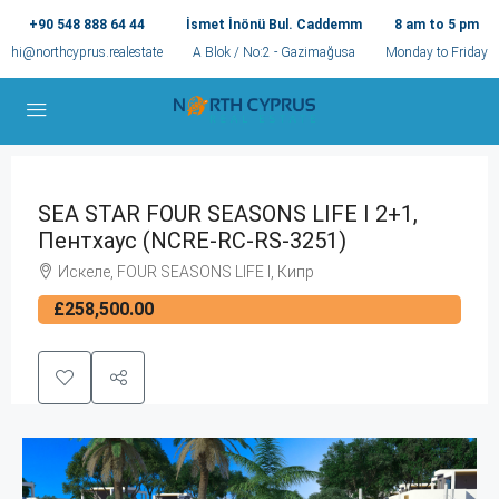
+90 548 888 64 44
İsmet İnönü Bul. Caddemm
8 am to 5 pm
hi@northcyprus.realestate
A Blok / No:2 - Gazimağusa
Monday to Friday
SEA STAR FOUR SEASONS LIFE I 2+1,
Пентхаус (NCRE-RC-RS-3251)
Искеле, FOUR SEASONS LIFE I, Кипр
£258,500.00