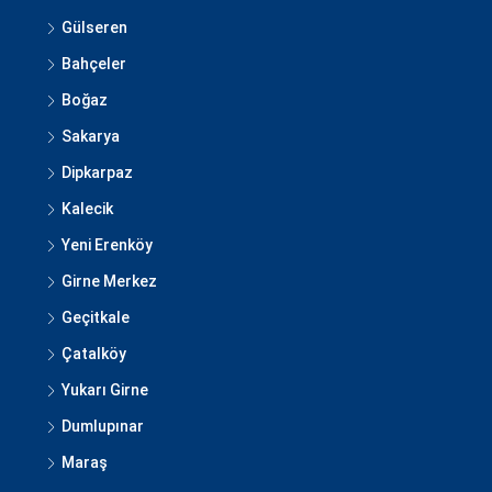
Gülseren
Bahçeler
Boğaz
Sakarya
Dipkarpaz
Kalecik
Yeni Erenköy
Girne Merkez
Geçitkale
Çatalköy
Yukarı Girne
Dumlupınar
Maraş