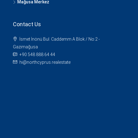
Mağusa Merkez
Contact Us
İsmet İnönü Bul. Caddemm A Blok / No:2 -
Gazimağusa
+90 548 888 64 44
hi@northcyprus.realestate