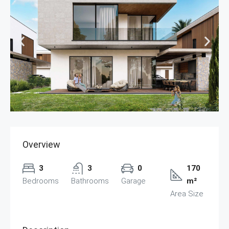
Overview
3
3
0
170
Bedrooms
Bathrooms
Garage
m²
Area Size