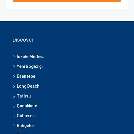
Discover
İskele Merkez
Yeni Boğaziçi
Esentepe
Long Beach
Tatlısu
Çanakkale
Gülseren
Bahçeler