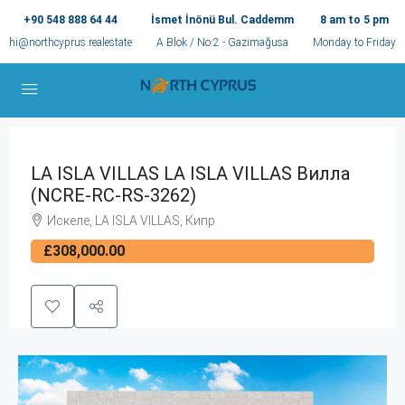
+90 548 888 64 44
İsmet İnönü Bul. Caddemm
8 am to 5 pm
hi@northcyprus.realestate
A Blok / No:2 - Gazimağusa
Monday to Friday
LA ISLA VILLAS LA ISLA VILLAS Вилла
(NCRE-RC-RS-3262)
Искеле, LA ISLA VILLAS, Кипр
£308,000.00