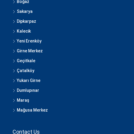
Boğaz
Sakarya
Dipkarpaz
Kalecik
Yeni Erenköy
Girne Merkez
Geçitkale
Çatalköy
Yukarı Girne
Dumlupınar
Maraş
Mağusa Merkez
Contact Us