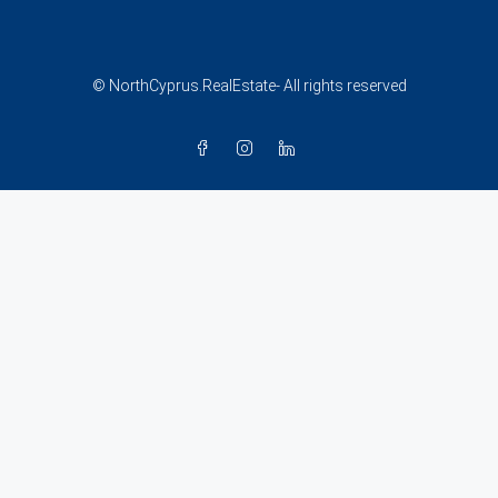
© NorthCyprus.RealEstate- All rights reserved