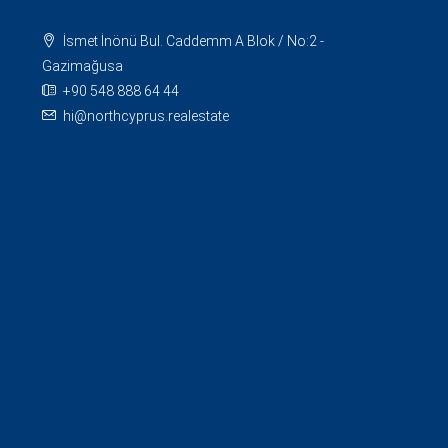
İsmet İnönü Bul. Caddemm A Blok / No:2 -
Gazimağusa
+90 548 888 64 44
hi@northcyprus.realestate